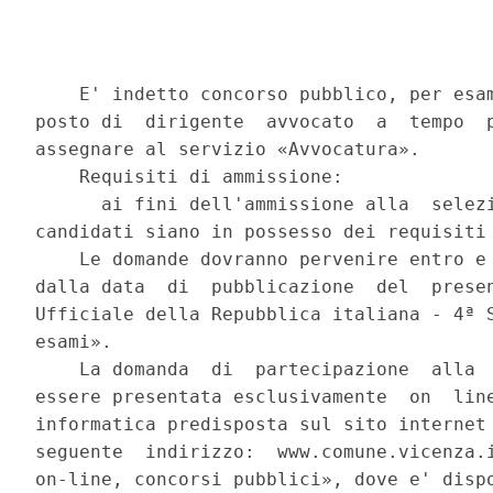
    E' indetto concorso pubblico, per esam
posto di  dirigente  avvocato  a  tempo  p
assegnare al servizio «Avvocatura». 

    Requisiti di ammissione: 

      ai fini dell'ammissione alla  selezi
candidati siano in possesso dei requisiti 
    Le domande dovranno pervenire entro e 
dalla data  di  pubblicazione  del  presen
Ufficiale della Repubblica italiana - 4ª S
esami». 

    La domanda  di  partecipazione  alla  
essere presentata esclusivamente  on  line
informatica predisposta sul sito internet 
seguente  indirizzo:  www.comune.vicenza.i
on-line, concorsi pubblici», dove e' dispo