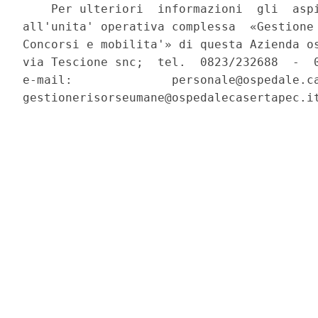
    Per ulteriori  informazioni  gli  aspi
all'unita' operativa complessa  «Gestione 
Concorsi e mobilita'» di questa Azienda os
via Tescione snc;  tel.  0823/232688  -  0
e-mail:              personale@ospedale.ca
gestionerisorseumane@ospedalecasertapec.it