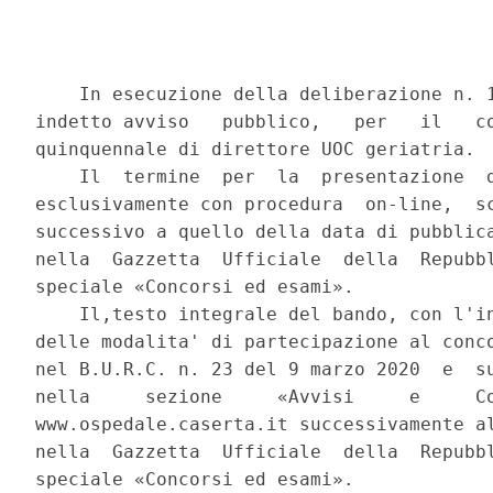
    In esecuzione della deliberazione n. 1
indetto avviso   pubblico,   per   il   co
quinquennale di direttore UOC geriatria. 

    Il  termine  per  la  presentazione  d
esclusivamente con procedura  on-line,  sc
successivo a quello della data di pubblica
nella  Gazzetta  Ufficiale  della  Repubbl
speciale «Concorsi ed esami». 

    Il,testo integrale del bando, con l'in
delle modalita' di partecipazione al conco
nel B.U.R.C. n. 23 del 9 marzo 2020  e  su
nella     sezione     «Avvisi     e     Co
www.ospedale.caserta.it successivamente al
nella  Gazzetta  Ufficiale  della  Repubbl
speciale «Concorsi ed esami». 
