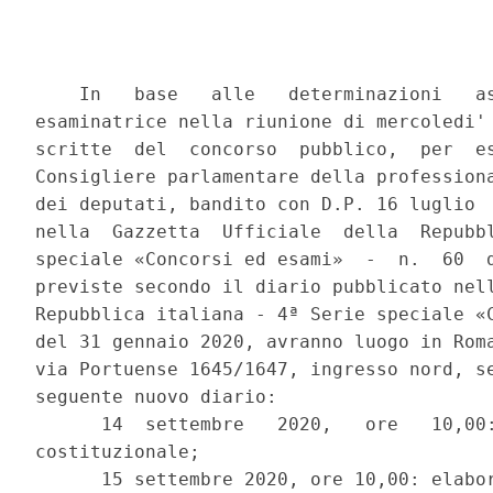
    In   base   alle   determinazioni   as
esaminatrice nella riunione di mercoledi' 
scritte  del  concorso  pubblico,  per  es
Consigliere parlamentare della professiona
dei deputati, bandito con D.P. 16 luglio  
nella  Gazzetta  Ufficiale  della  Repubbl
speciale «Concorsi ed esami»  -  n.  60  d
previste secondo il diario pubblicato nell
Repubblica italiana - 4ª Serie speciale «C
del 31 gennaio 2020, avranno luogo in Roma
via Portuense 1645/1647, ingresso nord, se
seguente nuovo diario: 

      14  settembre   2020,   ore   10,00:
costituzionale; 

      15 settembre 2020, ore 10,00: elabor