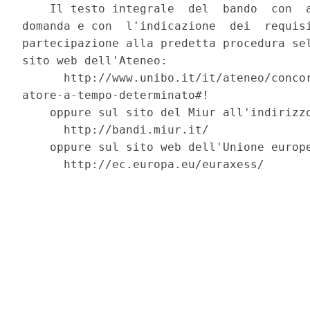
    Il testo integrale  del  bando  con  a
domanda e con  l'indicazione  dei  requisi
partecipazione alla predetta procedura sel
sito web dell'Ateneo: 

      http://www.unibo.it/it/ateneo/concor
atore-a-tempo-determinato#! 

    oppure sul sito del Miur all'indirizzo
      http://bandi.miur.it/ 

    oppure sul sito web dell'Unione europe
      http://ec.europa.eu/euraxess/ 
