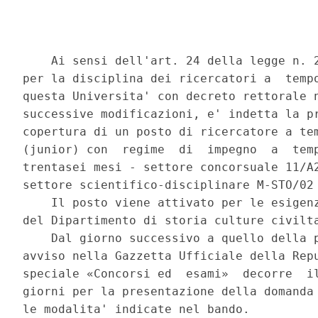
    Ai sensi dell'art. 24 della legge n. 2
per la disciplina dei ricercatori a  tempo
questa Universita' con decreto rettorale n
successive modificazioni, e' indetta la pr
copertura di un posto di ricercatore a tem
(junior) con  regime  di  impegno  a  temp
trentasei mesi - settore concorsuale 11/A2
settore scientifico-disciplinare M-STO/02 
    Il posto viene attivato per le esigenz
del Dipartimento di storia culture civilta
    Dal giorno successivo a quello della p
avviso nella Gazzetta Ufficiale della Repu
speciale «Concorsi ed  esami»  decorre  il
giorni per la presentazione della domanda 
le modalita' indicate nel bando. 
