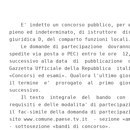
    E' indetto un concorso pubblico, per e
pieno ed indeterminato, di istruttore  dir
giuridica D, del comparto funzioni locali.
    Le domande di partecipazione  dovranno
spedite via posta o PEC) entro le ore  12,
successivo alla data  di  pubblicazione  d
Gazzetta Ufficiale della Repubblica  itali
«Concorsi ed esami». Qualora l'ultimo gior
il termine  e'  prorogato  al  primo  gior
successivo. 

    Il testo  integrale  del  bando  con  
requisiti e delle modalita' di partecipazi
il fac-simile della domanda di partecipazi
sito www.comune.paese.tv.it  - sezione «am
- sottosezione «bandi di concorso». 
