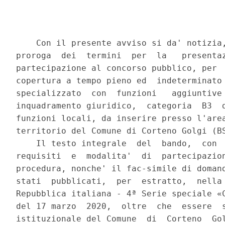
    Con il presente avviso si da' notizia,
proroga  dei  termini  per  la   presentaz
partecipazione al concorso pubblico, per  
copertura a tempo pieno ed  indeterminato 
specializzato  con  funzioni   aggiuntive 
inquadramento giuridico,  categoria  B3  d
funzioni locali, da inserire presso l'area
territorio del Comune di Corteno Golgi (BS
    Il testo integrale  del  bando,  con  
requisiti  e  modalita'  di  partecipazion
procedura, nonche' il fac-simile di domand
stati  pubblicati,  per  estratto,  nella 
Repubblica italiana - 4ª Serie speciale «C
del 17 marzo  2020,  oltre  che  essere  s
istituzionale del Comune  di  Corteno  Gol