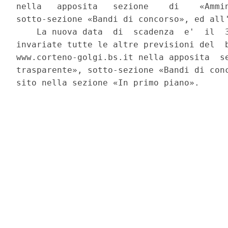
nella   apposita   sezione    di    «Ammin
sotto-sezione «Bandi di concorso», ed all'
    La nuova data  di  scadenza  e'  il  3
invariate tutte le altre previsioni del  b
www.corteno-golgi.bs.it nella apposita  se
trasparente», sotto-sezione «Bandi di conc
sito nella sezione «In primo piano». 
