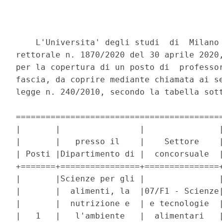
    L'Universita' degli studi  di  Milano 
rettorale n. 1870/2020 del 30 aprile 2020,
per la copertura di un posto di  professor
fascia, da coprire mediante chiamata ai se
legge n. 240/2010, secondo la tabella sott
==========================================
|       |                |               |
|       |   presso il    |    Settore    |
| Posti |Dipartimento di |  concorsuale  |
+=======+================+===============+
|       |Scienze per gli |               |
|       |  alimenti, la  |07/F1 - Scienze|
|       |  nutrizione e  | e tecnologie  |
|   1   |   l'ambiente   |  alimentari   |