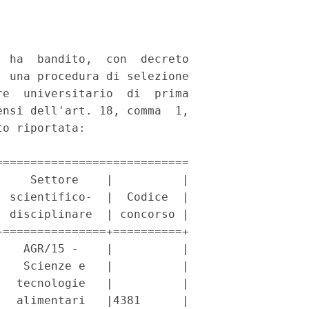
 ha  bandito,  con  decreto

 una procedura di selezione

e  universitario  di  prima

nsi dell'art. 18, comma  1,

o riportata: 

===========================

    Settore    |          |

 scientifico-  |  Codice  |

 disciplinare  | concorso |

===============+==========+

   AGR/15 -    |          |

   Scienze e   |          |

  tecnologie   |          |

  alimentari   |4381      |
