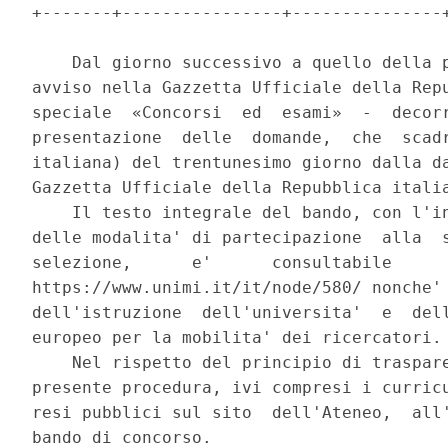
+-------+----------------+---------------+
    Dal giorno successivo a quello della p
avviso nella Gazzetta Ufficiale della Repu
speciale  «Concorsi  ed  esami»  -  decorr
presentazione  delle  domande,  che  scadr
italiana) del trentunesimo giorno dalla da
Gazzetta Ufficiale della Repubblica italia
    Il testo integrale del bando, con l'in
delle modalita' di partecipazione  alla  s
selezione,      e'      consultabile      
https://www.unimi.it/it/node/580/ nonche' 
dell'istruzione  dell'universita'  e  dell
europeo per la mobilita' dei ricercatori. 
    Nel rispetto del principio di traspare
presente procedura, ivi compresi i curricu
resi pubblici sul sito  dell'Ateneo,  all'
bando di concorso. 
