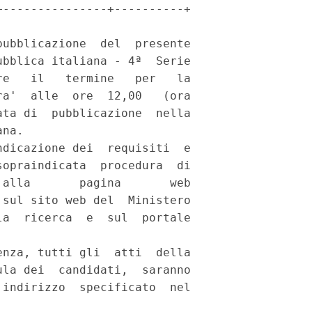
---------------+----------+

ubblicazione  del  presente

bblica italiana - 4ª  Serie

e   il   termine   per   la

a'  alle  ore  12,00   (ora

ta di  pubblicazione  nella

na. 

dicazione dei  requisiti  e

opraindicata  procedura  di

alla       pagina       web

sul sito web del  Ministero

a  ricerca  e  sul  portale



nza, tutti gli  atti  della

la dei  candidati,  saranno

indirizzo  specificato  nel
