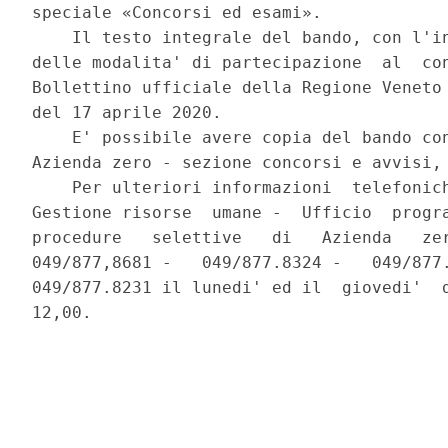
speciale «Concorsi ed esami». 

    Il testo integrale del bando, con l'in
delle modalita' di partecipazione  al  con
Bollettino ufficiale della Regione Veneto 
del 17 aprile 2020. 

    E' possibile avere copia del bando con
Azienda zero - sezione concorsi e avvisi, 
    Per ulteriori informazioni  telefonich
Gestione risorse  umane -  Ufficio  progra
procedure   selettive   di   Azienda   zer
049/877,8681 -   049/877.8324 -   049/877.
049/877.8231 il lunedi' ed il  giovedi'  d
12,00. 
