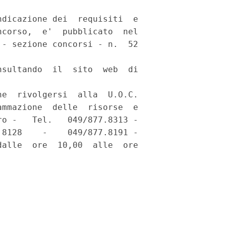
dicazione dei  requisiti  e

corso,  e'  pubblicato  nel

- sezione concorsi - n.  52

sultando  il  sito  web  di



e  rivolgersi  alla  U.O.C.

mmazione  delle  risorse  e

o -   Tel.   049/877.8313 -

8128    -    049/877.8191 -

alle  ore  10,00  alle  ore
