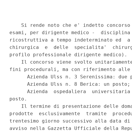
    Si rende noto che e' indetto concorso 
esami, per dirigente medico -  disciplina 
ricostruttiva a tempo indeterminato ed  a 
chirurgica  e  delle  specialita'  chirurg
profilo professionale dirigente medico). 

    Il concorso viene svolto unitariamente
fini procedurali, ma con riferimento alle 
      Azienda Ulss n. 3 Serenissima: due p
      Azienda Ulss n. 8 Berica: un posto; 
      Azienda  ospedaliera  universitaria 
posto. 

    Il termine di presentazione delle doma
prodotte  esclusivamente  tramite  procedu
trentesimo giorno successivo alla data di 
avviso nella Gazzetta Ufficiale della Repu