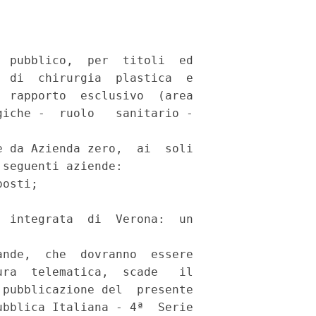
 pubblico,  per  titoli  ed

 di  chirurgia  plastica  e

 rapporto  esclusivo  (area

iche -  ruolo   sanitario -

 da Azienda zero,  ai  soli

seguenti aziende: 

osti; 



 integrata  di  Verona:  un

nde,  che  dovranno  essere

ra  telematica,  scade   il

pubblicazione del  presente

bblica Italiana - 4ª  Serie
