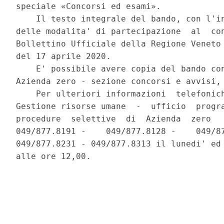
speciale «Concorsi ed esami». 

    Il testo integrale del bando, con l'in
delle modalita' di partecipazione  al  con
Bollettino Ufficiale della Regione Veneto 
del 17 aprile 2020. 

    E' possibile avere copia del bando con
Azienda zero - sezione concorsi e avvisi, 
    Per ulteriori informazioni  telefonich
Gestione risorse umane  -  ufficio  progra
procedure  selettive  di  Azienda  zero   
049/877.8191 -    049/877.8128 -    049/87
049/877.8231 - 049/877.8313 il lunedi' ed 
alle ore 12,00. 
