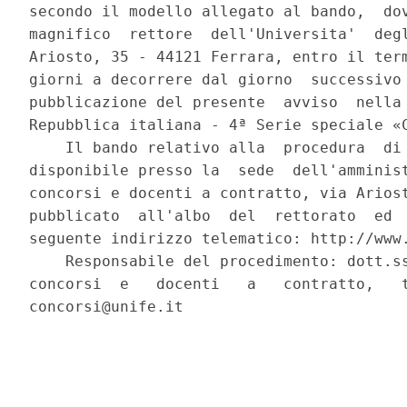
secondo il modello allegato al bando,  dov
magnifico  rettore  dell'Universita'  degl
Ariosto, 35 - 44121 Ferrara, entro il term
giorni a decorrere dal giorno  successivo 
pubblicazione del presente  avviso  nella 
Repubblica italiana - 4ª Serie speciale «C
    Il bando relativo alla  procedura  di 
disponibile presso la  sede  dell'amminist
concorsi e docenti a contratto, via Ariost
pubblicato  all'albo  del  rettorato  ed  
seguente indirizzo telematico: http://www.
    Responsabile del procedimento: dott.ss
concorsi  e   docenti   a   contratto,   t
concorsi@unife.it 
