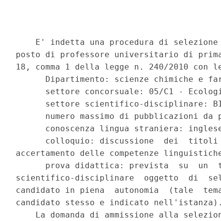
    E' indetta una procedura di selezione 
posto di professore universitario di prima
18, comma 1 della legge n. 240/2010 con le
      Dipartimento: scienze chimiche e far
      settore concorsuale: 05/C1 - Ecologi
      settore scientifico-disciplinare: BI
      numero massimo di pubblicazioni da p
      conoscenza lingua straniera: inglese
      colloquio: discussione  dei  titoli 
accertamento delle competenze linguistiche
      prova didattica: prevista  su  un  t
scientifico-disciplinare  oggetto  di  sel
candidato in piena  autonomia  (tale  tema
candidato stesso e indicato nell'istanza).
    La domanda di ammissione alla selezion