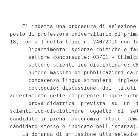
    E' indetta una procedura di selezione 
posto di professore universitario di prima
18, comma 1 della legge n. 240/2010 con le
      Dipartimento: scienze chimiche e far
      settore concorsuale: 03/C1 - Chimica
      settore scientifico-disciplinare: CH
      numero massimo di pubblicazioni da p
      conoscenza lingua straniera: inglese
      colloquio: discussione  dei  titoli 
accertamento delle competenze linguistiche
      prova didattica: prevista  su  un  t
scientifico-disciplinare  oggetto  di  sel
candidato in piena  autonomia  (tale  tema
candidato stesso e indicato nell'istanza).
    La domanda di ammissione alla selezion