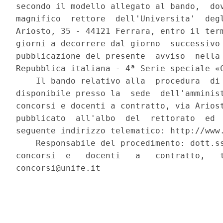
secondo il modello allegato al bando,  dov
magnifico  rettore  dell'Universita'  degl
Ariosto, 35 - 44121 Ferrara, entro il term
giorni a decorrere dal giorno  successivo 
pubblicazione del presente  avviso  nella 
Repubblica italiana - 4ª Serie speciale «C
    Il bando relativo alla  procedura  di 
disponibile presso la  sede  dell'amminist
concorsi e docenti a contratto, via Ariost
pubblicato  all'albo  del  rettorato  ed  
seguente indirizzo telematico: http://www.
    Responsabile del procedimento: dott.ss
concorsi  e   docenti   a   contratto,   t
concorsi@unife.it 
