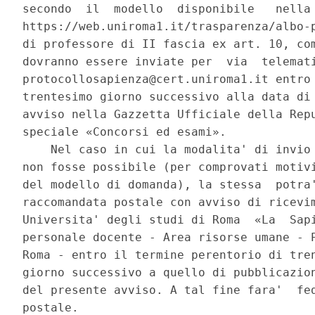
secondo  il  modello  disponibile   nella 
https://web.uniroma1.it/trasparenza/albo-p
di professore di II fascia ex art. 10, com
dovranno essere inviate per  via  telemati
protocollosapienza@cert.uniroma1.it entro 
trentesimo giorno successivo alla data di 
avviso nella Gazzetta Ufficiale della Repu
speciale «Concorsi ed esami». 

    Nel caso in cui la modalita' di invio 
non fosse possibile (per comprovati motivi
del modello di domanda), la stessa  potra'
raccomandata postale con avviso di ricevim
Universita' degli studi di Roma  «La  Sapi
personale docente - Area risorse umane - P
Roma - entro il termine perentorio di tren
giorno successivo a quello di pubblicazion
del presente avviso. A tal fine fara'  fed
postale. 
