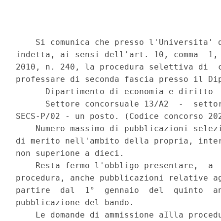
    Si comunica che presso l'Universita' d
indetta, ai sensi dell'art. 10, comma  1, 
2010, n. 240, la procedura selettiva di  c
professare di seconda fascia presso il Dip
      Dipartimento di economia e diritto -
      Settore concorsuale 13/A2  -  settor
SECS-P/02 - un posto. (Codice concorso 202
    Numero massimo di pubblicazioni selezi
di merito nell'ambito della propria, inter
non superione a dieci. 

    Resta fermo l'obbligo presentare,  a  
procedura, anche pubblicazioni relative ag
partire  dal  1°  gennaio  del  quinto  an
pubblicazione del bando.  

    Le domande di ammissione aIlla procedu