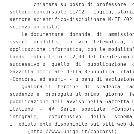
        chiamata su posto di professore  d
settore concorsuale 11/C2 - Logica, storia
settore scientifico-disciplinare M-FIL/02 
scienza un posto). 

    Le documentate  domande  di  ammission
essere  prodotte,  in  via  telematica,  u
applicazione informatica, con le modalita'
bando, entro le ore 12,00 del trentesimo g
successivo a  quello  di  pubblicazione  d
Gazzetta Ufficiale della Repubblica  itali
«Concorsi ed esami» - a pena di esclusione
    Qualora il  termine  di  scadenza  cad
scadenza e' prorogata al primo  giorno  fe
pubblicazione dell'avviso nella Gazzetta U
italiana  -  4ª  Serie  speciale  «Concors
integrale,   comprensivo   dello   schema 
immediatamente disponibile sui siti web de
      (http://www.unige.it/concorsi) 
