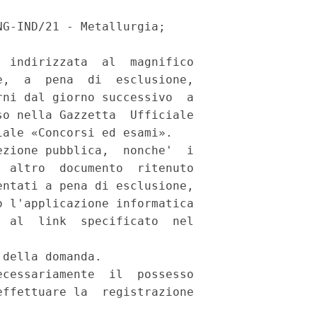
G-IND/21 - Metallurgia; 

 indirizzata  al  magnifico

,  a  pena  di  esclusione,

ni dal giorno successivo  a

o nella Gazzetta  Ufficiale

ale «Concorsi ed esami». 

zione pubblica,  nonche'  i

 altro  documento  ritenuto

ntati a pena di esclusione,

 l'applicazione informatica

 al  link  specificato  nel

della domanda. 

cessariamente  il  possesso

ffettuare la  registrazione
