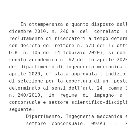
    In ottemperanza a quanto disposto dall
dicembre 2010, n. 240 e  del  correlato  r
reclutamento di ricercatori a tempo determ
con decreto del rettore n. 578 del 17 otto
D.R. n. 106 del 14 febbraio 2020), si comu
senato accademico n. 62 del 16 aprile 2020
del Dipartimento di ingegneria meccanica e
aprile 2020, e' stata approvata l'indizion
di selezione per la copertura di un  posto
determinato ai sensi dell'art. 24, comma 3
n. 240/2010,  in  regime  di  impegno  a  
concorsuale e settore scientifico-discipli
seguente: 

      Dipartimento: Ingegneria meccanica e
      settore  concorsuale:  09/A3   -   P