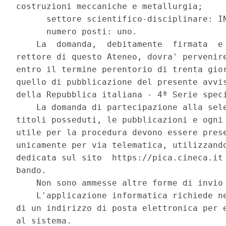
costruzioni meccaniche e metallurgia; 

      settore scientifico-disciplinare: IN
      numero posti: uno. 

    La  domanda,  debitamente  firmata  e 
rettore di questo Ateneo, dovra' pervenire
entro il termine perentorio di trenta gior
quello di pubblicazione del presente avvis
della Repubblica italiana - 4ª Serie speci
    La domanda di partecipazione alla sele
titoli posseduti, le pubblicazioni e ogni 
utile per la procedura devono essere prese
unicamente per via telematica, utilizzando
dedicata sul sito  https://pica.cineca.it 
bando. 

    Non sono ammesse altre forme di invio 
    L'applicazione informatica richiede ne
di un indirizzo di posta elettronica per e
al sistema. 
