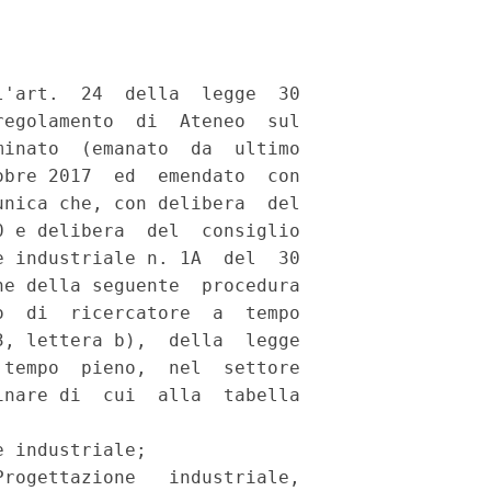
'art.  24  della  legge  30

egolamento  di  Ateneo  sul

inato  (emanato  da  ultimo

bre 2017  ed  emendato  con

nica che, con delibera  del

 e delibera  del  consiglio

 industriale n. 1A  del  30

e della seguente  procedura

  di  ricercatore  a  tempo

, lettera b),  della  legge

tempo  pieno,  nel  settore

nare di  cui  alla  tabella

 industriale; 

rogettazione   industriale,
