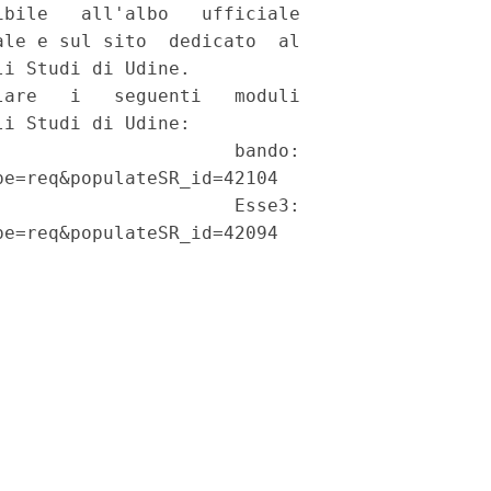
bile   all'albo   ufficiale

le e sul sito  dedicato  al

i Studi di Udine. 

are   i   seguenti   moduli

i Studi di Udine: 

                     bando:

e=req&populateSR_id=42104 

                     Esse3:

e=req&populateSR_id=42094 
