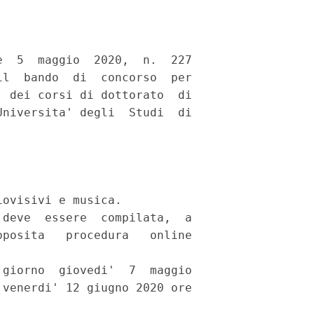
  5  maggio  2020,  n.  227

l  bando  di  concorso  per

 dei corsi di dottorato  di

niversita' degli  Studi  di

ovisivi e musica. 

deve  essere  compilata,  a

posita   procedura   online

giorno  giovedi'  7  maggio

venerdi' 12 giugno 2020 ore
