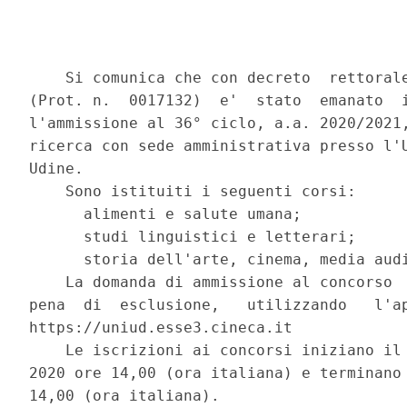
    Si comunica che con decreto  rettorale
(Prot. n.  0017132)  e'  stato  emanato  i
l'ammissione al 36° ciclo, a.a. 2020/2021,
ricerca con sede amministrativa presso l'U
Udine. 

    Sono istituiti i seguenti corsi: 

      alimenti e salute umana; 

      studi linguistici e letterari; 

      storia dell'arte, cinema, media audi
    La domanda di ammissione al concorso  
pena  di  esclusione,   utilizzando   l'ap
https://uniud.esse3.cineca.it 

    Le iscrizioni ai concorsi iniziano il 
2020 ore 14,00 (ora italiana) e terminano 
14,00 (ora italiana). 
