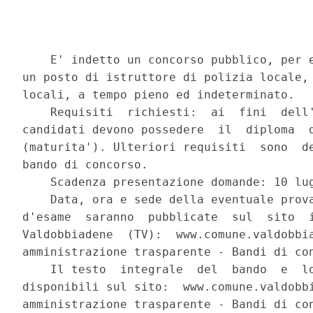
    E' indetto un concorso pubblico, per e
un posto di istruttore di polizia locale, 
locali, a tempo pieno ed indeterminato. 

    Requisiti  richiesti:  ai  fini  dell'
candidati devono possedere  il  diploma  d
(maturita'). Ulteriori requisiti  sono  de
bando di concorso. 

    Scadenza presentazione domande: 10 lug
    Data, ora e sede della eventuale prova
d'esame  saranno  pubblicate  sul  sito  i
Valdobbiadene  (TV):  www.comune.valdobbia
amministrazione trasparente - Bandi di con
    Il testo  integrale  del  bando  e  lo
disponibili sul sito:  www.comune.valdobbi
amministrazione trasparente - Bandi di con