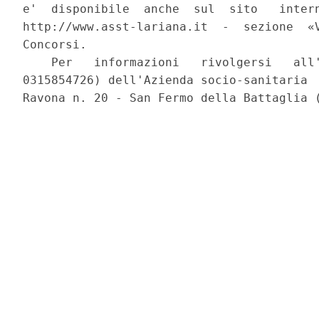
e'  disponibile  anche  sul  sito   intern
http://www.asst-lariana.it  -  sezione  «V
Concorsi. 

    Per   informazioni   rivolgersi   all'
0315854726) dell'Azienda socio-sanitaria  
Ravona n. 20 - San Fermo della Battaglia (