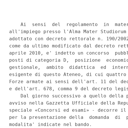
    Ai  sensi  del  regolamento  in  mater
all'impiego presso l'Alma Mater Studiorum 
adottato con decreto rettorale n. 190/2002
come da ultimo modificato dal decreto rett
aprile 2010, e' indetto un concorso  pubbl
posti di categoria D,  posizione  economic
gestionale,  ambito  didattica  ed  intern
esigente di questo Ateneo, di cui quattro 
Forze armate ai sensi dell'art. 11 del dec
e dell'art. 678, comma 9 del decreto legis
    Dal giorno successivo a quello della p
avviso nella Gazzetta Ufficiale della Repu
speciale «Concorsi ed esami» - decorre il 
per la presentazione della  domanda  di  p
modalita' indicate nel bando. 
