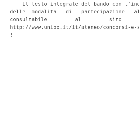
    Il testo integrale del bando con l'ind
delle  modalita'  di   partecipazione   al
consultabile         al         sito      
http://www.unibo.it/it/ateneo/concorsi-e-s
! 
