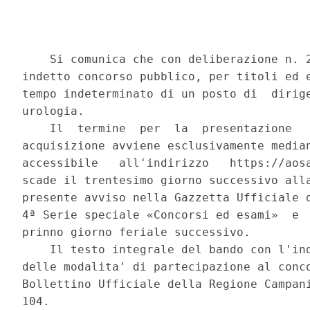
    Si comunica che con deliberazione n. 2
indetto concorso pubblico, per titoli ed e
tempo indeterminato di un posto di  dirige
urologia. 

    Il  termine  per  la  presentazione   
acquisizione avviene esclusivamente median
accessibile   all'indirizzo   https://aosa
scade il trentesimo giorno successivo alla
presente avviso nella Gazzetta Ufficiale d
4ª Serie speciale «Concorsi ed esami»  e  
prinno giorno feriale successivo. 

    Il testo integrale del bando con l'ind
delle modalita' di partecipazione al conco
Bollettino Ufficiale della Regione Campani
104. 
