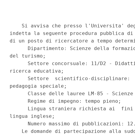
    Si avvisa che presso l'Universita' deg
indetta la seguente procedura pubblica di 
di un posto di ricercatore a tempo determi
      Dipartimento: Scienze della formazio
del turismo; 

      Settore concorsuale: 11/D2 - Didatti
ricerca educativa; 

      Settore  scientifico-disciplinare:  
pedagogia speciale; 

      Classe delle lauree LM-85 - Scienze 
      Regime di impegno: tempo pieno; 

      Lingua straniera richiesta ai  fini 
lingua inglese; 

      Numero massimo di pubblicazioni: 12.
    Le domande di partecipazione alla sudd