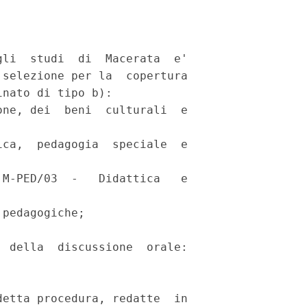
li  studi  di  Macerata  e'

selezione per la  copertura

nato di tipo b): 

ne, dei  beni  culturali  e

ca,  pedagogia  speciale  e

M-PED/03  -   Didattica   e

pedagogiche; 

 della  discussione  orale:

 

etta procedura, redatte  in
