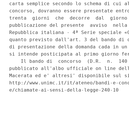
carta semplice secondo lo schema di cui al
concorso, dovranno essere presentate entro
trenta  giorni  che  decorre  dal  giorno 
pubblicazione del presente  avviso  nella 
Repubblica italiana - 4ª Serie speciale «C
quanto previsto dall'art. 3 del bando di c
di presentazione della domanda cada in un 
si intende posticipata al primo giorno fer
    Il bando di  concorso  (D.R.  n.  140 
pubblicato all'albo ufficiale on line dell
Macerata ed e' altresi' disponibile sul si
http://www.unimc.it/it/ateneo/bandi-e-conc
e/chiamate-ai-sensi-della-legge-240-10 
