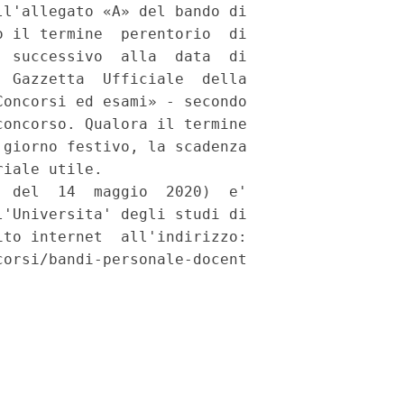
l'allegato «A» del bando di

 il termine  perentorio  di

 successivo  alla  data  di

 Gazzetta  Ufficiale  della

oncorsi ed esami» - secondo

oncorso. Qualora il termine

giorno festivo, la scadenza

iale utile. 

 del  14  maggio  2020)  e'

'Universita' degli studi di

to internet  all'indirizzo:

orsi/bandi-personale-docent
