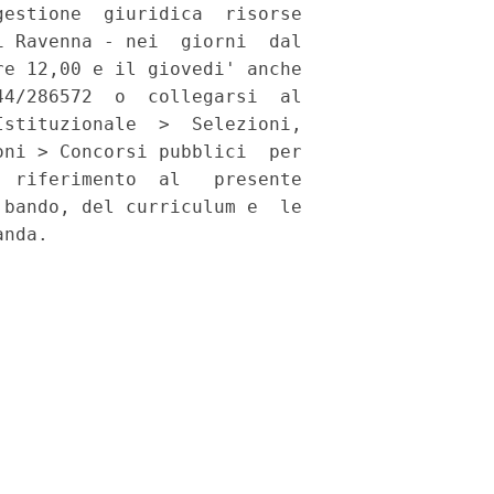
estione  giuridica  risorse

 Ravenna - nei  giorni  dal

e 12,00 e il giovedi' anche

4/286572  o  collegarsi  al

stituzionale  >  Selezioni,

ni > Concorsi pubblici  per

 riferimento  al   presente

bando, del curriculum e  le

nda. 
