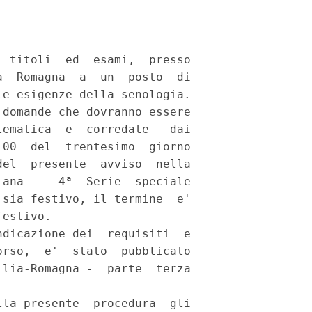
 titoli  ed  esami,  presso

  Romagna  a  un  posto  di

e esigenze della senologia. 

domande che dovranno essere

ematica  e  corredate   dai

00  del  trentesimo  giorno

el  presente  avviso  nella

ana  -  4ª  Serie  speciale

sia festivo, il termine  e'

estivo. 

dicazione dei  requisiti  e

rso,  e'  stato  pubblicato

lia-Romagna -  parte  terza

la presente  procedura  gli
