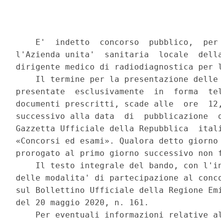
    E'  indetto  concorso  pubblico,  per 
l'Azienda unita'  sanitaria  locale  della
dirigente medico di radiodiagnostica per l
    Il termine per la presentazione delle 
presentate  esclusivamente  in  forma  tel
documenti prescritti, scade alle  ore  12,
successivo alla data  di  pubblicazione  d
Gazzetta Ufficiale della Repubblica  itali
«Concorsi ed esami». Qualora detto giorno 
prorogato al primo giorno successivo non f
    Il testo integrale del bando, con l'in
delle modalita' di partecipazione al conco
sul Bollettino Ufficiale della Regione Emi
del 20 maggio 2020, n. 161. 

    Per eventuali informazioni relative al