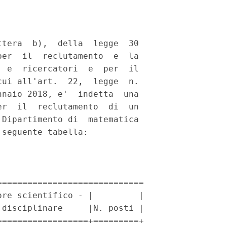
tera  b),  della  legge  30

er  il  reclutamento  e  la

 e  ricercatori  e  per  il

ui all'art.  22,  legge  n.

naio 2018, e'  indetta  una

r  il  reclutamento  di  un

Dipartimento di  matematica

seguente tabella: 

============================

re scientifico - |         |

disciplinare     |N. posti |

=================+=========+
