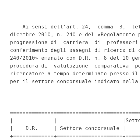
    Ai sensi dell'art. 24,  comma  3,  let
dicembre 2010, n. 240 e del «Regolamento p
progressione di  carriera  di  professori 
conferimento degli assegni di ricerca di c
240/2010» emanato con D.R. n. 8 del 10 gen
procedura di  valutazione  comparativa  pe
ricercatore a tempo determinato presso il 
per il settore concorsuale indicato nella 
==========================================
|             |                     |Setto
|    D.R.     | Settore concorsuale |     
+=============+=====================+=====