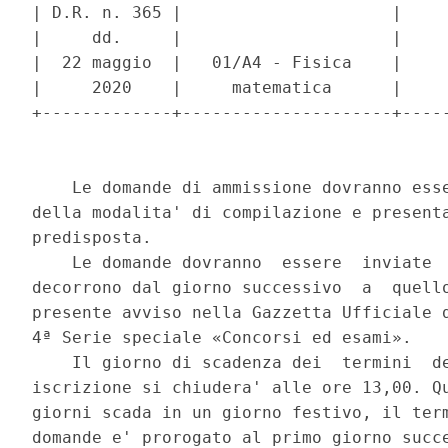
| D.R. n. 365 |                     |     
|     dd.     |                     |     
|  22 maggio  |   01/A4 - Fisica    |     
|     2020    |     matematica      |     
+-------------+---------------------+-----
    Le domande di ammissione dovranno esse
della modalita' di compilazione e presenta
predisposta. 

    Le domande dovranno  essere  inviate  
decorrono dal giorno successivo  a  quello
presente avviso nella Gazzetta Ufficiale d
4ª Serie speciale «Concorsi ed esami». 

    Il giorno di scadenza dei  termini  de
iscrizione si chiudera' alle ore 13,00. Qu
giorni scada in un giorno festivo, il term
domande e' prorogato al primo giorno succe