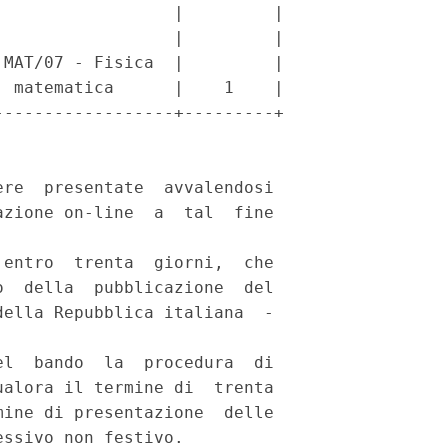
                 |         |

                 |         |

MAT/07 - Fisica  |         |

 matematica      |    1    |

-----------------+---------+

re  presentate  avvalendosi

zione on-line  a  tal  fine

entro  trenta  giorni,  che

  della  pubblicazione  del

ella Repubblica italiana  -

l  bando  la  procedura  di

alora il termine di  trenta

ine di presentazione  delle

ssivo non festivo. 
