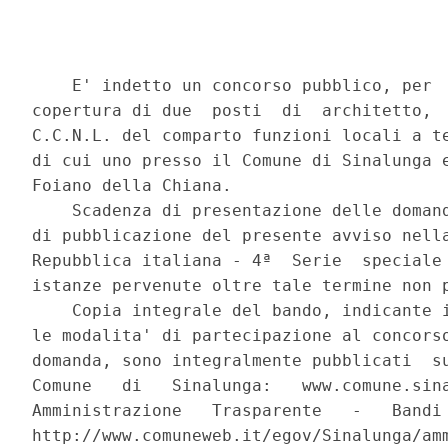
    E' indetto un concorso pubblico, per  
copertura di due  posti  di  architetto,  
C.C.N.L. del comparto funzioni locali a te
di cui uno presso il Comune di Sinalunga e
Foiano della Chiana. 

    Scadenza di presentazione delle domand
di pubblicazione del presente avviso nella
Repubblica italiana - 4ª  Serie  speciale 
istanze pervenute oltre tale termine non p
    Copia integrale del bando, indicante i
le modalita' di partecipazione al concorso
domanda, sono integralmente pubblicati  su
Comune   di   Sinalunga:   www.comune.sina
Amministrazione   Trasparente   -   Bandi 
http://www.comuneweb.it/egov/Sinalunga/amm