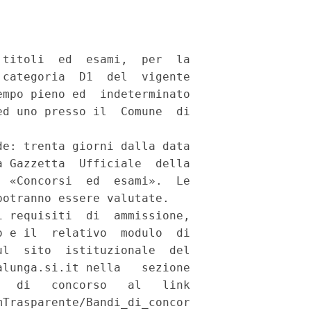
titoli  ed  esami,  per  la

categoria  D1  del  vigente

mpo pieno ed  indeterminato

d uno presso il  Comune  di

e: trenta giorni dalla data

 Gazzetta  Ufficiale  della

 «Concorsi  ed  esami».  Le

otranno essere valutate. 

 requisiti  di  ammissione,

 e il  relativo  modulo  di

l  sito  istituzionale  del

lunga.si.it nella   sezione

  di   concorso   al   link

Trasparente/Bandi_di_concor
