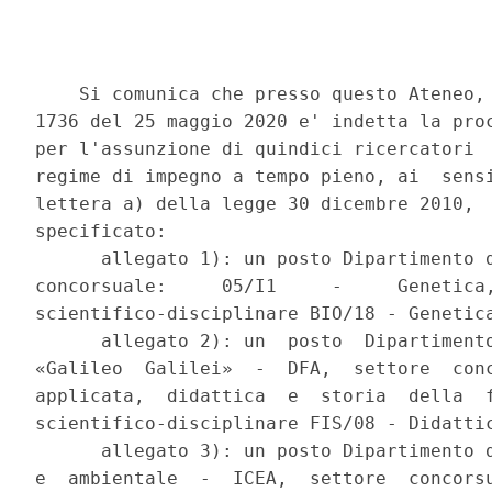
    Si comunica che presso questo Ateneo, 
1736 del 25 maggio 2020 e' indetta la proc
per l'assunzione di quindici ricercatori  
regime di impegno a tempo pieno, ai  sensi
lettera a) della legge 30 dicembre 2010,  
specificato: 

      allegato 1): un posto Dipartimento d
concorsuale:     05/I1     -     Genetica,
scientifico-disciplinare BIO/18 - Genetica
      allegato 2): un  posto  Dipartimento
«Galileo  Galilei»  -  DFA,  settore  conc
applicata,  didattica  e  storia  della  f
scientifico-disciplinare FIS/08 - Didattic
      allegato 3): un posto Dipartimento d
e  ambientale  -  ICEA,  settore  concorsu