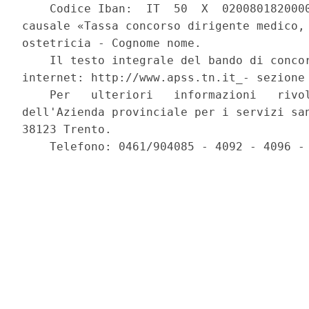
    Codice Iban:  IT  50  X  0200801820000
causale «Tassa concorso dirigente medico, 
ostetricia - Cognome nome. 

    Il testo integrale del bando di concor
internet: http://www.apss.tn.it_- sezione 
    Per   ulteriori   informazioni   rivol
dell'Azienda provinciale per i servizi san
38123 Trento. 

    Telefono: 0461/904085 - 4092 - 4096 - 