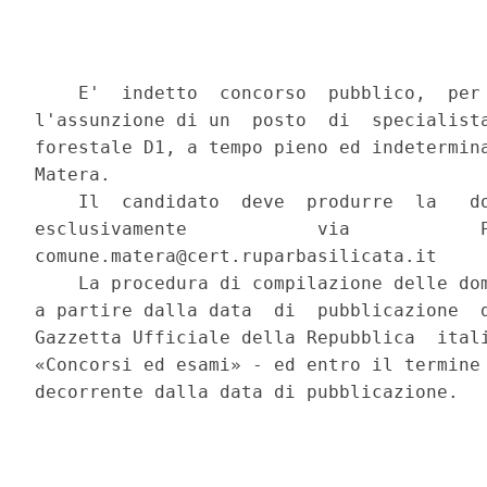
    E'  indetto  concorso  pubblico,  per 
l'assunzione di un  posto  di  specialista
forestale D1, a tempo pieno ed indetermina
Matera. 

    Il  candidato  deve  produrre  la   do
esclusivamente            via            P
comune.matera@cert.ruparbasilicata.it 

    La procedura di compilazione delle dom
a partire dalla data  di  pubblicazione  d
Gazzetta Ufficiale della Repubblica  itali
«Concorsi ed esami» - ed entro il termine 
decorrente dalla data di pubblicazione. 
