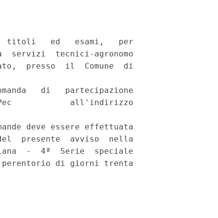
 titoli   ed   esami,   per

  servizi  tecnici-agronomo

to,  presso  il  Comune  di

manda   di   partecipazione

ec            all'indirizzo

ande deve essere effettuata

el  presente  avviso  nella

ana  -  4ª  Serie  speciale

perentorio di giorni trenta
