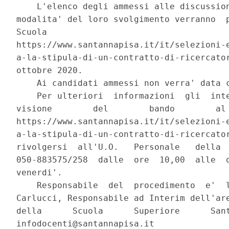
    L'elenco degli ammessi alle discussion
modalita' del loro svolgimento verranno  p
Scuola                                    
https://www.santannapisa.it/it/selezioni-e
a-la-stipula-di-un-contratto-di-ricercator
ottobre 2020. 

    Ai candidati ammessi non verra' data c
    Per ulteriori  informazioni  gli  inte
visione        del        bando        al 
https://www.santannapisa.it/it/selezioni-e
a-la-stipula-di-un-contratto-di-ricercator
rivolgersi  all'U.O.   Personale   della  
050-883575/258  dalle  ore  10,00  alle  o
venerdi'. 

    Responsabile  del  procedimento  e'  l
Carlucci, Responsabile ad Interim dell'are
della      Scuola      Superiore      Sant
infodocenti@santannapisa.it 
