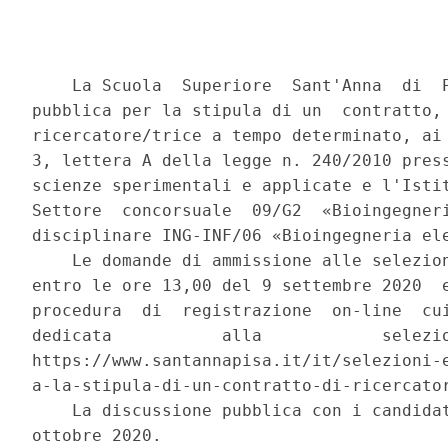
    La Scuola  Superiore  Sant'Anna  di  P
pubblica per la stipula di un  contratto, 
ricercatore/trice a tempo determinato, ai 
3, lettera A della legge n. 240/2010 press
scienze sperimentali e applicate e l'Istit
Settore  concorsuale  09/G2  «Bioingegneri
disciplinare ING-INF/06 «Bioingegneria ele
    Le domande di ammissione alle selezion
entro le ore 13,00 del 9 settembre 2020  e
procedura  di  registrazione  on-line  cui
dedicata           alla            selezio
https://www.santannapisa.it/it/selezioni-e
a-la-stipula-di-un-contratto-di-ricercator
    La discussione pubblica con i candidat
ottobre 2020. 
