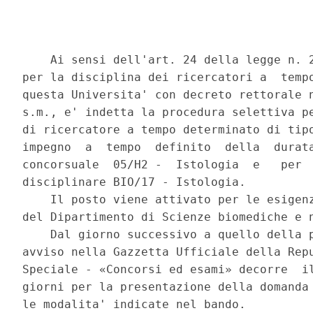
    Ai sensi dell'art. 24 della legge n. 2
per la disciplina dei ricercatori a  tempo
questa Universita' con decreto rettorale n
s.m., e' indetta la procedura selettiva pe
di ricercatore a tempo determinato di tipo
impegno  a  tempo  definito  della  durata
concorsuale  05/H2 -  Istologia  e   per  
disciplinare BIO/17 - Istologia. 

    Il posto viene attivato per le esigenz
del Dipartimento di Scienze biomediche e n
    Dal giorno successivo a quello della p
avviso nella Gazzetta Ufficiale della Repu
Speciale - «Concorsi ed esami» decorre  il
giorni per la presentazione della domanda 
le modalita' indicate nel bando. 
