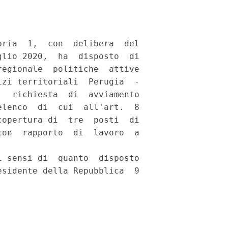
ria  1,  con  delibera  del

lio 2020,  ha  disposto  di

egionale  politiche  attive

zi territoriali  Perugia  -

  richiesta  di  avviamento

lenco  di  cui  all'art.  8

opertura di  tre  posti  di

on  rapporto  di  lavoro  a

 sensi di  quanto  disposto

sidente della Repubblica  9
