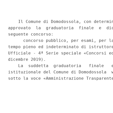
    Il Comune di Domodossola, con determin
approvato  la  graduatoria  finale  e  dic
seguente concorso: 

      concorso pubblico, per esami, per la
tempo pieno ed indeterminato di istruttore
Ufficiale - 4ª Serie speciale «Concorsi ed
dicembre 2019). 

    La  suddetta  graduatoria   finale   e
istituzionale del Comune di Domodossola  w
sotto la voce «Amministrazione Trasparente