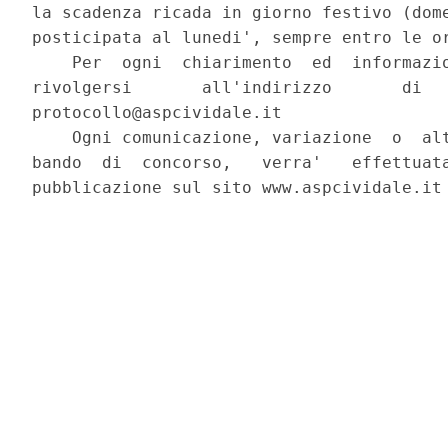
la scadenza ricada in giorno festivo (dome
posticipata al lunedi', sempre entro le or
    Per  ogni  chiarimento  ed  informazio
rivolgersi       all'indirizzo       di   
protocollo@aspcividale.it 

    Ogni comunicazione, variazione  o  alt
bando  di  concorso,   verra'   effettuata
pubblicazione sul sito www.aspcividale.it 