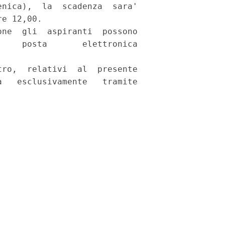
nica),  la  scadenza  sara'

e 12,00. 

ne  gli  aspiranti  possono

    posta       elettronica

ro,  relativi  al  presente

   esclusivamente   tramite


