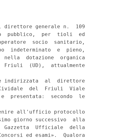
 direttore generale n.  109

  pubblico,  per  tioli  ed

peratore  socio  sanitario,

o  indeterminato  e  pieno,

 nella  dotazione  organica

 Friuli  (UD),  attualmente

 indirizzata  al  direttore

ividale  del  Friuli  Viale

e  presentata:  secondo  le

nire all'ufficio protocollo

imo giorno successivo  alla

 Gazzetta  Ufficiale  della

oncorsi ed esami».  Qualora
