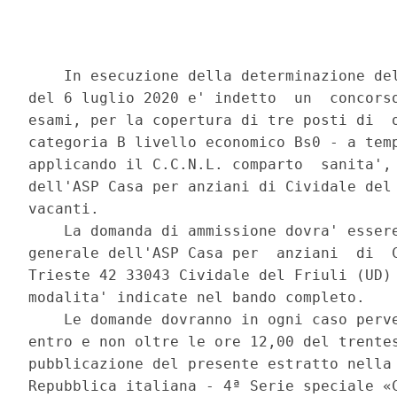
    In esecuzione della determinazione del
del 6 luglio 2020 e' indetto  un  concorso
esami, per la copertura di tre posti di  o
categoria B livello economico Bs0 - a temp
applicando il C.C.N.L. comparto  sanita', 
dell'ASP Casa per anziani di Cividale del 
vacanti. 

    La domanda di ammissione dovra' essere
generale dell'ASP Casa per  anziani  di  C
Trieste 42 33043 Cividale del Friuli (UD) 
modalita' indicate nel bando completo. 

    Le domande dovranno in ogni caso perve
entro e non oltre le ore 12,00 del trentes
pubblicazione del presente estratto nella 
Repubblica italiana - 4ª Serie speciale «C