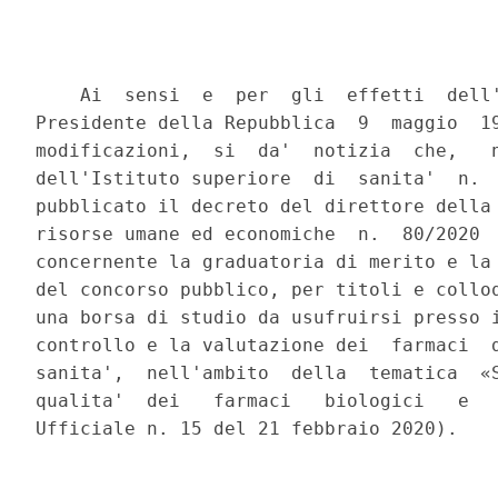
    Ai  sensi  e  per  gli  effetti  dell'
Presidente della Repubblica  9  maggio  19
modificazioni,  si  da'  notizia  che,   n
dell'Istituto superiore  di  sanita'  n.  
pubblicato il decreto del direttore della 
risorse umane ed economiche  n.  80/2020  
concernente la graduatoria di merito e la 
del concorso pubblico, per titoli e colloq
una borsa di studio da usufruirsi presso i
controllo e la valutazione dei  farmaci  d
sanita',  nell'ambito  della  tematica  «S
qualita'  dei   farmaci   biologici   e   
Ufficiale n. 15 del 21 febbraio 2020). 
