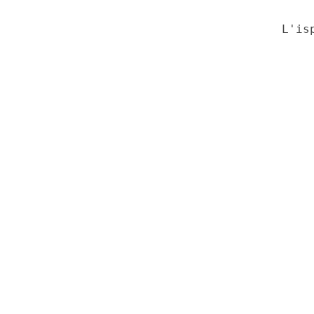
                                     L'isp