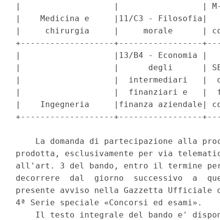
|                   |                 | M-
|    Medicina e     |11/C3 - Filosofia|   
|     chirurgia     |     morale      | co
+-------------------+-----------------+---
|                   |13/B4 - Economia |   
|                   |      degli      | SE
|                   |  intermediari   |  d
|                   |  finanziari e   |  f
|    Ingegneria     |finanza aziendale| co
+-------------------+-----------------+---
    La domanda di partecipazione alla proc
prodotta, esclusivamente per via telematic
all'art. 3 del bando, entro il termine per
decorrere  dal  giorno  successivo  a  que
presente avviso nella Gazzetta Ufficiale d
4ª Serie speciale «Concorsi ed esami». 

    Il testo integrale del bando e' dispon