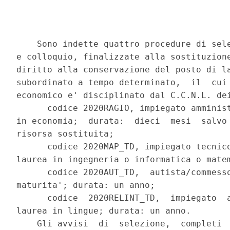
    Sono indette quattro procedure di sele
e colloquio, finalizzate alla sostituzione
diritto alla conservazione del posto di la
subordinato a tempo determinato,  il  cui 
economico e' disciplinato dal C.C.N.L. dei
      codice 2020RAGIO, impiegato amminist
in economia;  durata:  dieci  mesi  salvo 
risorsa sostituita; 

      codice 2020MAP_TD, impiegato tecnico
laurea in ingegneria o informatica o matem
      codice 2020AUT_TD,  autista/commesso
maturita'; durata: un anno; 

      codice  2020RELINT_TD,  impiegato  a
laurea in lingue; durata: un anno. 

    Gli avvisi  di  selezione,  completi  