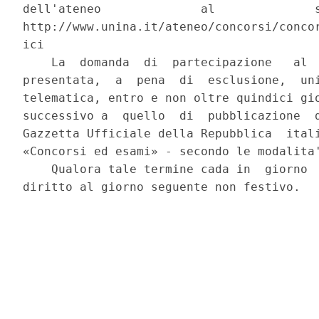
dell'ateneo              al              s
http://www.unina.it/ateneo/concorsi/concor
ici 

    La  domanda  di  partecipazione   al  
presentata,  a  pena  di  esclusione,  uni
telematica, entro e non oltre quindici gio
successivo a  quello  di  pubblicazione  d
Gazzetta Ufficiale della Repubblica  itali
«Concorsi ed esami» - secondo le modalita'
    Qualora tale termine cada in  giorno  
diritto al giorno seguente non festivo. 
