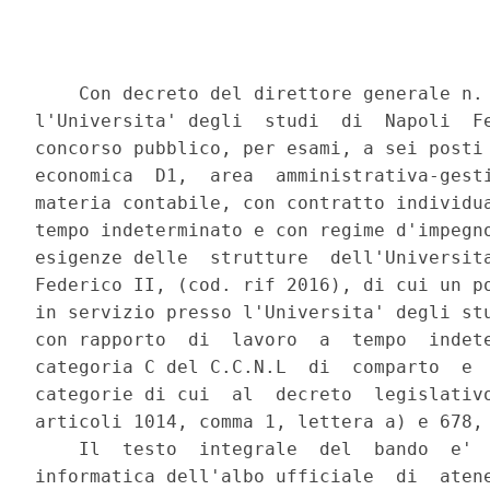
    Con decreto del direttore generale n. 
l'Universita' degli  studi  di  Napoli  Fe
concorso pubblico, per esami, a sei posti 
economica  D1,  area  amministrativa-gesti
materia contabile, con contratto individua
tempo indeterminato e con regime d'impegno
esigenze delle  strutture  dell'Universita
Federico II, (cod. rif 2016), di cui un po
in servizio presso l'Universita' degli stu
con rapporto  di  lavoro  a  tempo  indete
categoria C del C.C.N.L  di  comparto  e  
categorie di cui  al  decreto  legislativo
articoli 1014, comma 1, lettera a) e 678, 
    Il  testo  integrale  del  bando  e'  
informatica dell'albo ufficiale  di  atene