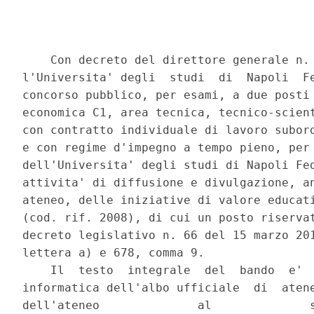
    Con decreto del direttore generale n. 
l'Universita' degli  studi  di  Napoli  Fe
concorso pubblico, per esami, a due posti 
economica C1, area tecnica, tecnico-scient
con contratto individuale di lavoro subord
e con regime d'impegno a tempo pieno, per 
dell'Universita' degli studi di Napoli Fed
attivita' di diffusione e divulgazione, an
ateneo, delle iniziative di valore educati
(cod. rif. 2008), di cui un posto riservat
decreto legislativo n. 66 del 15 marzo 201
lettera a) e 678, comma 9. 

    Il  testo  integrale  del  bando  e'  
informatica dell'albo ufficiale  di  atene
dell'ateneo              al              s