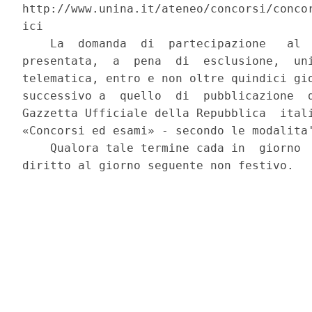
http://www.unina.it/ateneo/concorsi/concor
ici 

    La  domanda  di  partecipazione   al  
presentata,  a  pena  di  esclusione,  uni
telematica, entro e non oltre quindici gio
successivo a  quello  di  pubblicazione  d
Gazzetta Ufficiale della Repubblica  itali
«Concorsi ed esami» - secondo le modalita'
    Qualora tale termine cada in  giorno  
diritto al giorno seguente non festivo. 
