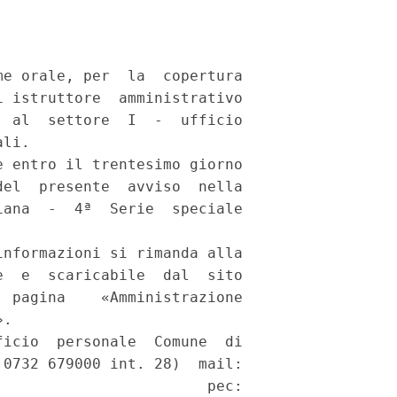
e orale, per  la  copertura

 istruttore  amministrativo

 al  settore  I  -  ufficio

li. 

 entro il trentesimo giorno

el  presente  avviso  nella

ana  -  4ª  Serie  speciale

nformazioni si rimanda alla

  e  scaricabile  dal  sito

 pagina    «Amministrazione

. 

icio  personale  Comune  di

0732 679000 int. 28)  mail:

                       pec:
