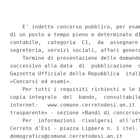
    E' indetto concorso pubblico, per esam
di un posto a tempo pieno e determinato di
contabile,  categoria  C1,  da  assegnare 
segreteria, servizi sociali, affari genera
    Termine di presentazione delle domande
successivo alla data  di  pubblicazione  d
Gazzetta Ufficiale della Repubblica  itali
«Concorsi ed esami». 

    Per tutti i requisiti richiesti e le i
copia integrale  del  bando,  consultabile
internet:   www.comune.cerretodesi.an.it  
trasparente» - sezione «Bandi di concorso»
    Per  informazioni  rivolgersi  all'uff
Cerreto d'Esi - piazza Lippera n. 1 (tel. 
demografico@comune.cerretodesi.an.it      