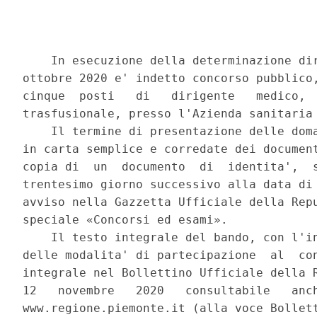
    In esecuzione della determinazione dir
ottobre 2020 e' indetto concorso pubblico,
cinque  posti   di   dirigente   medico,  
trasfusionale, presso l'Azienda sanitaria 
    Il termine di presentazione delle doma
in carta semplice e corredate dei document
copia di  un  documento  di  identita',  s
trentesimo giorno successivo alla data di 
avviso nella Gazzetta Ufficiale della Repu
speciale «Concorsi ed esami». 

    Il testo integrale del bando, con l'in
delle modalita' di partecipazione  al  con
integrale nel Bollettino Ufficiale della R
12   novembre   2020   consultabile   anch
www.regione.piemonte.it (alla voce Bollett