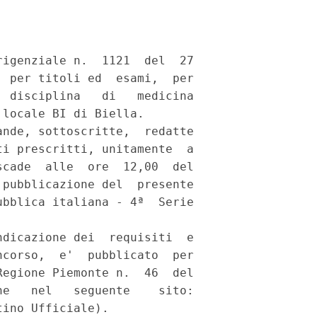
igenziale n.  1121  del  27

 per titoli ed  esami,  per

 disciplina   di   medicina

locale BI di Biella. 

nde, sottoscritte,  redatte

i prescritti, unitamente  a

cade  alle  ore  12,00  del

pubblicazione del  presente

bblica italiana - 4ª  Serie

dicazione dei  requisiti  e

corso,  e'  pubblicato  per

egione Piemonte n.  46  del

e   nel   seguente    sito:

ino Ufficiale). 
