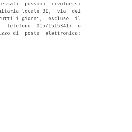
essati  possono  rivolgersi

itaria locale BI,  via  dei

utti i giorni,  escluso  il

  telefono  015/15153417  o

zzo di  posta  elettronica:
