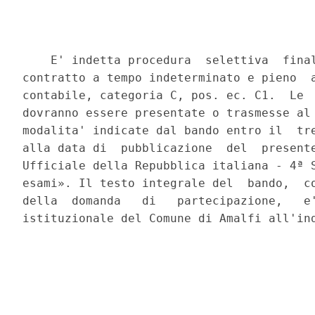
    E' indetta procedura  selettiva  final
contratto a tempo indeterminato e pieno  a
contabile, categoria C, pos. ec. C1.  Le  
dovranno essere presentate o trasmesse al 
modalita' indicate dal bando entro il  tre
alla data di  pubblicazione  del  presente
Ufficiale della Repubblica italiana - 4ª S
esami». Il testo integrale del  bando,  co
della  domanda   di   partecipazione,   e'
istituzionale del Comune di Amalfi all'ind