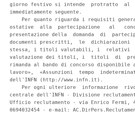
giorno festivo si intende  protratto  al  
immediatamente seguente. 

    Per quanto riguarda i requisiti genera
ostative  alla  partecipazione   al   conc
presentazione della  domanda  di  partecip
documenti prescritti,  le  dichiarazioni  
stessa, i titoli valutabili, i  relativi  
valutazione dei titoli, i  titoli  di  pre
rimanda al bando di concorso disponibile a
lavoro»,  «Assunzioni  tempo  indeterminat
dell'INFN (http://www.infn.it). 

    Per ogni ulteriore  informazione  rivo
centrale dell'INFN - Divisione reclutament
Ufficio reclutamento - via Enrico Fermi, 4
0694032454 - e-mail: AC.DirPers.Reclutamen