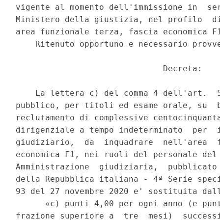
vigente al momento dell'immissione in  ser
Ministero della giustizia, nel profilo  di
area funzionale terza, fascia economica F1
    Ritenuto opportuno e necessario provve
                              Decreta: 

    La lettera c) del comma 4 dell'art.  5
pubblico, per titoli ed esame orale, su  b
reclutamento di complessive centocinquanta
dirigenziale a tempo indeterminato  per  i
giudiziario,  da  inquadrare  nell'area  f
economica F1, nei ruoli del personale del 
Amministrazione  giudiziaria,  pubblicato 
della Repubblica italiana - 4ª Serie speci
93 del 27 novembre 2020 e' sostituita dall
      «c) punti 4,00 per ogni anno (e punt
frazione superiore a  tre  mesi)  successi