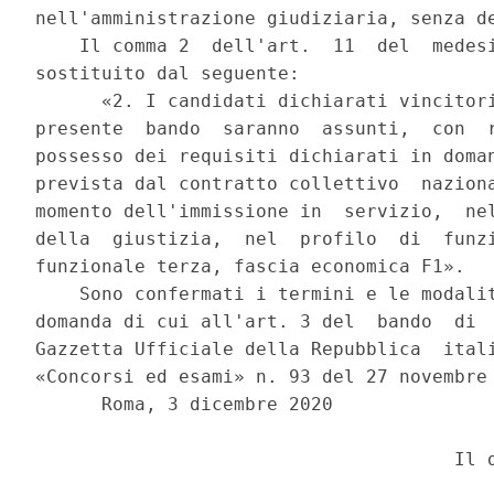
nell'amministrazione giudiziaria, senza de
    Il comma 2  dell'art.  11  del  medesi
sostituito dal seguente: 

      «2. I candidati dichiarati vincitori
presente  bando  saranno  assunti,  con  r
possesso dei requisiti dichiarati in doman
prevista dal contratto collettivo  naziona
momento dell'immissione in  servizio,  nel
della  giustizia,  nel  profilo  di  funzi
funzionale terza, fascia economica F1». 

    Sono confermati i termini e le modalit
domanda di cui all'art. 3 del  bando  di  
Gazzetta Ufficiale della Repubblica  itali
«Concorsi ed esami» n. 93 del 27 novembre 
      Roma, 3 dicembre 2020 

                                      Il d