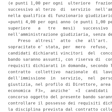
(e punti 1,00 per ogni  ulteriore  frazion
successivo al terzo  di  servizio  nell'am
nella qualifica di funzionario giudiziario
«punti 4,00 per ogni anno (e punti 1,00 pe
superiore   a   tre   mesi)   successivo  
nell'amministrazione giudiziaria, senza de
    Preso  altresi'  atto  che  all'art.  
sopracitato e' stata, per  mero  refuso,  
candidati dichiarati vincitori  del  conco
bando saranno assunti, con riserva di  con
requisiti dichiarati in domanda, secondo l
contratto  collettivo  nazionale  di  lavo
dell'immissione  in  servizio,  nel  perso
giustizia, nel profilo di Direttore, area 
economica  F3»,  anziche'  «I  candidati  
concorso oggetto del presente bando sarann
controllare il possesso dei requisiti dich
la disciplina prevista dal contratto colle