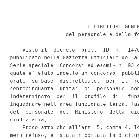
                        IL DIRETTORE GENER
                  del personale e della fo
    Visto il  decreto  prot.  ID  n.  1476
pubblicato nella Gazzetta Ufficiale della 
Serie speciale «Concorsi ed esami» n. 93 d
quale e' stato indetto un concorso  pubbli
orale, su base  distrettuale,  per  il  re
centocinquanta  unita'  di  personale  non
indeterminato  per  il  profilo  di   funz
inquadrare nell'area funzionale terza, fas
del  personale  del  Ministero  della  giu
giudiziaria; 

    Preso atto che all'art. 5, comma 4, le
mero refuso, e' stata riportata la dicitur