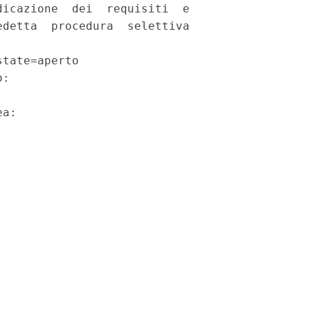
icazione  dei  requisiti  e

detta  procedura  selettiva

tate=aperto 

: 

a: 
