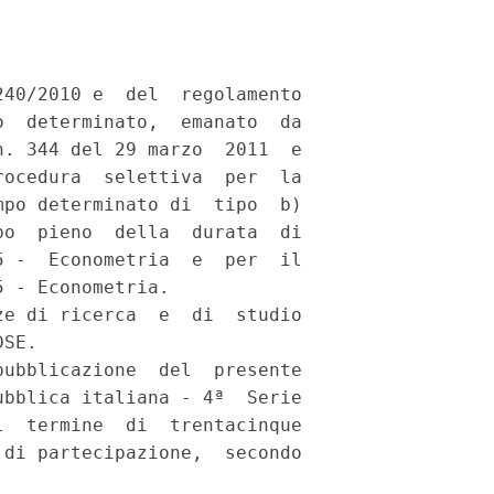
40/2010 e  del  regolamento

  determinato,  emanato  da

. 344 del 29 marzo  2011  e

ocedura  selettiva  per  la

po determinato di  tipo  b)

o  pieno  della  durata  di

 -  Econometria  e  per  il

 - Econometria. 

e di ricerca  e  di  studio

SE. 

ubblicazione  del  presente

bblica italiana - 4ª  Serie

  termine  di  trentacinque

di partecipazione,  secondo
