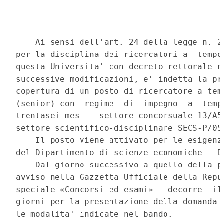
    Ai sensi dell'art. 24 della legge n. 2
per la disciplina dei ricercatori a  tempo
questa Universita' con decreto rettorale n
successive modificazioni, e' indetta la pr
copertura di un posto di ricercatore a tem
(senior) con  regime  di  impegno  a  temp
trentasei mesi - settore concorsuale 13/A5
settore scientifico-disciplinare SECS-P/05
    Il posto viene attivato per le esigenz
del Dipartimento di scienze economiche - D
    Dal giorno successivo a quello della p
avviso nella Gazzetta Ufficiale della Repu
speciale «Concorsi ed esami» - decorre  il
giorni per la presentazione della domanda 
le modalita' indicate nel bando. 
