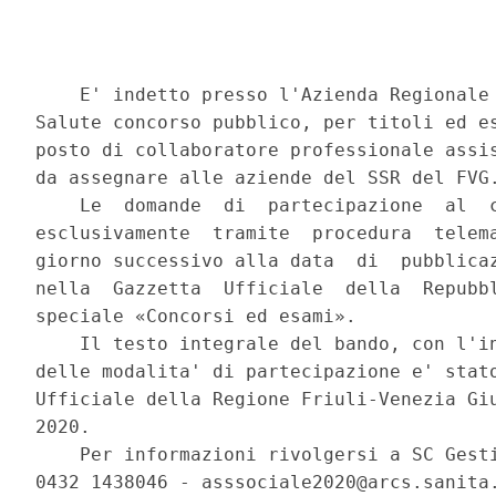
    E' indetto presso l'Azienda Regionale 
Salute concorso pubblico, per titoli ed es
posto di collaboratore professionale assis
da assegnare alle aziende del SSR del FVG.
    Le  domande  di  partecipazione  al  c
esclusivamente  tramite  procedura  telema
giorno successivo alla data  di  pubblicaz
nella  Gazzetta  Ufficiale  della  Repubbl
speciale «Concorsi ed esami». 

    Il testo integrale del bando, con l'in
delle modalita' di partecipazione e' stato
Ufficiale della Regione Friuli-Venezia Giu
2020. 

    Per informazioni rivolgersi a SC Gesti
0432 1438046 - asssociale2020@arcs.sanita.