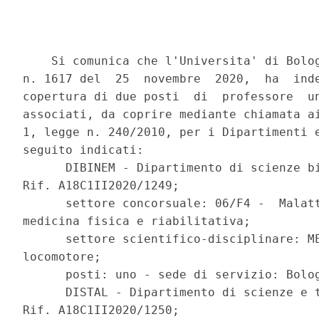
    Si comunica che l'Universita' di Bolog
n. 1617 del  25  novembre  2020,  ha  inde
copertura di due posti  di  professore  un
associati, da coprire mediante chiamata ai
1, legge n. 240/2010, per i Dipartimenti e
seguito indicati: 

      DIBINEM - Dipartimento di scienze bi
Rif. A18C1II2020/1249; 

      settore concorsuale: 06/F4 -  Malatt
medicina fisica e riabilitativa; 

      settore scientifico-disciplinare: ME
locomotore; 

      posti: uno - sede di servizio: Bolog
      DISTAL - Dipartimento di scienze e t
Rif. A18C1II2020/1250; 
