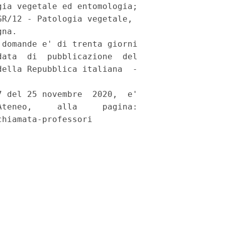
ia vegetale ed entomologia; 

R/12 - Patologia vegetale, 

na. 

domande e' di trenta giorni

ata  di  pubblicazione  del

ella Repubblica italiana  -

 del 25 novembre  2020,  e'

teneo,     alla     pagina:

hiamata-professori 
