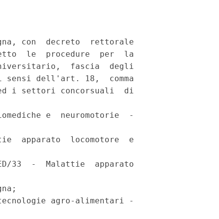
na, con  decreto  rettorale

tto  le  procedure  per  la

iversitario,  fascia  degli

 sensi dell'art. 18,  comma

d i settori concorsuali  di

omediche e  neuromotorie  -

ie  apparato  locomotore  e

D/33  -  Malattie  apparato

na; 

ecnologie agro-alimentari -
