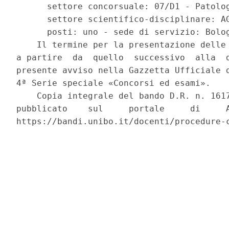
      settore concorsuale: 07/D1 - Patolog
      settore scientifico-disciplinare: AG
      posti: uno - sede di servizio: Bolog
    Il termine per la presentazione delle 
a partire  da  quello  successivo  alla  d
presente avviso nella Gazzetta Ufficiale d
4ª Serie speciale «Concorsi ed esami». 

    Copia integrale del bando D.R. n. 1617
pubblicato    sul     portale     di     A
https://bandi.unibo.it/docenti/procedure-c