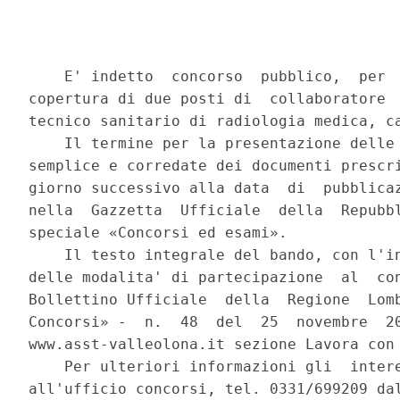
    E' indetto  concorso  pubblico,  per  
copertura di due posti di  collaboratore  
tecnico sanitario di radiologia medica, ca
    Il termine per la presentazione delle 
semplice e corredate dei documenti prescri
giorno successivo alla data  di  pubblicaz
nella  Gazzetta  Ufficiale  della  Repubbl
speciale «Concorsi ed esami». 

    Il testo integrale del bando, con l'in
delle modalita' di partecipazione  al  con
Bollettino Ufficiale  della  Regione  Lomb
Concorsi» -  n.  48  del  25  novembre  20
www.asst-valleolona.it sezione Lavora con 
    Per ulteriori informazioni gli  intere
all'ufficio concorsi, tel. 0331/699209 dal