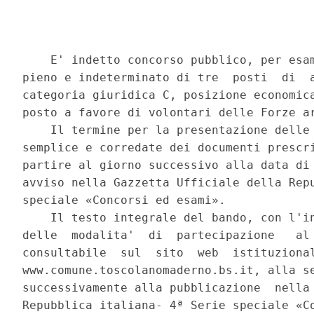
    E' indetto concorso pubblico, per esam
pieno e indeterminato di tre  posti  di  a
categoria giuridica C, posizione economica
posto a favore di volontari delle Forze ar
    Il termine per la presentazione delle 
semplice e corredate dei documenti prescri
partire al giorno successivo alla data di 
avviso nella Gazzetta Ufficiale della Repu
speciale «Concorsi ed esami». 

    Il testo integrale del bando, con l'in
delle  modalita'  di  partecipazione   al 
consultabile  sul  sito  web  istituzional
www.comune.toscolanomaderno.bs.it, alla se
successivamente alla pubblicazione  nella 
Repubblica italiana- 4ª Serie speciale «Co