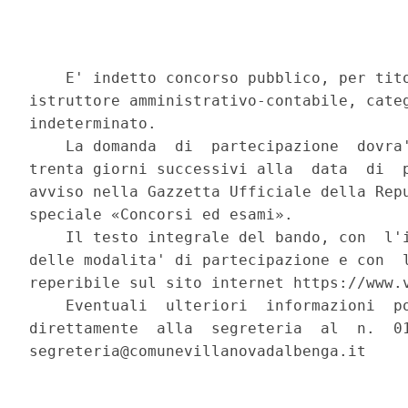
    E' indetto concorso pubblico, per tito
istruttore amministrativo-contabile, categ
indeterminato. 

    La domanda  di  partecipazione  dovra'
trenta giorni successivi alla  data  di  p
avviso nella Gazzetta Ufficiale della Repu
speciale «Concorsi ed esami». 

    Il testo integrale del bando, con  l'i
delle modalita' di partecipazione e con  l
reperibile sul sito internet https://www.v
    Eventuali  ulteriori  informazioni  po
direttamente  alla  segreteria  al  n.  01
segreteria@comunevillanovadalbenga.it 
