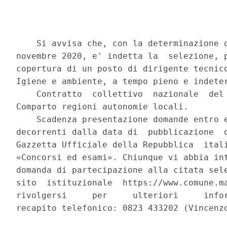
    Si avvisa che, con la determinazione d
novembre 2020, e' indetta la  selezione, p
copertura di un posto di dirigente tecnico
Igiene e ambiente, a tempo pieno e indeter
    Contratto  collettivo  nazionale  del 
Comparto regioni autonomie locali. 

    Scadenza presentazione domande entro e
decorrenti dalla data di  pubblicazione  d
Gazzetta Ufficiale della Repubblica  itali
«Concorsi ed esami». Chiunque vi abbia int
domanda di partecipazione alla citata sele
sito  istituzionale  https://www.comune.ma
rivolgersi     per     ulteriori     infor
recapito telefonico: 0823 433202 (Vincenzo