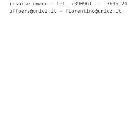
risorse umane - tel. +390961  -  3696124  
uffpers@unicz.it - fiorentino@unicz.it 
