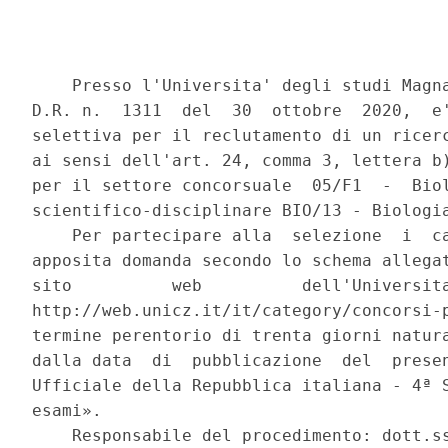
    Presso l'Universita' degli studi Magna
D.R. n.  1311  del  30  ottobre  2020,  e'
selettiva per il reclutamento di un ricerc
ai sensi dell'art. 24, comma 3, lettera b)
per il settore concorsuale  05/F1  -  Biol
scientifico-disciplinare BIO/13 - Biologia
    Per partecipare alla  selezione  i  ca
apposita domanda secondo lo schema allegat
sito          web          dell'Universita
http://web.unicz.it/it/category/concorsi-p
termine perentorio di trenta giorni natura
dalla data  di  pubblicazione  del  presen
Ufficiale della Repubblica italiana - 4ª S
esami». 

    Responsabile del procedimento: dott.ss